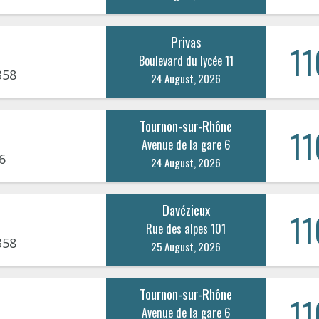
Privas
11
Boulevard du lycée 11
358
24 August, 2026
Tournon-sur-Rhône
11
Avenue de la gare 6
6
24 August, 2026
Davézieux
11
Rue des alpes 101
358
25 August, 2026
Tournon-sur-Rhône
11
Avenue de la gare 6