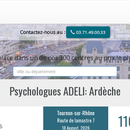
Contactez-nous au :
03.71.49.00.33
lace dans un de nos 300 centres au prix le pl
Psychologues ADELI: Ardèche
Tournon-sur-Rhône
11
Route de lamastre 7
6
18 August, 2026