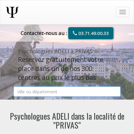
Tog
navi
Contactez-nous au :
03.71.49.00.33
Psychologues ADELI à PRIVAS
Reservez gratuitement votre
place dans un de nos 300
centres au prix le plus bas
Psychologues ADELI dans la localité de
"PRIVAS"