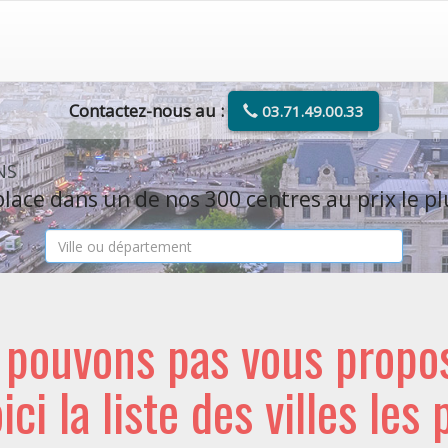
Contactez-nous au :
03.71.49.00.33
NS
lace dans un de nos 300 centres au prix le pl
e pouvons pas vous propo
oici la liste des villes les