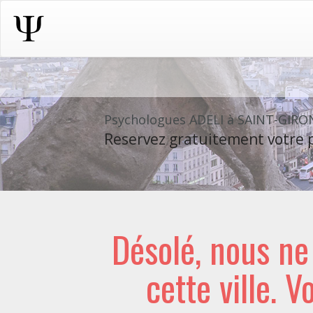
Psychologues ADELI à SAINT-GIRO
Reservez gratuitement votre p
Désolé, nous n
cette ville. V