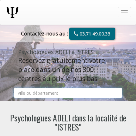
Tog
navi
Contactez-nous au :
03.71.49.00.33
Psychologues ADELI à ISTRES
Reservez gratuitement votre
place dans un de nos 300
centres au prix le plus bas
Psychologues ADELI dans la localité de
"ISTRES"