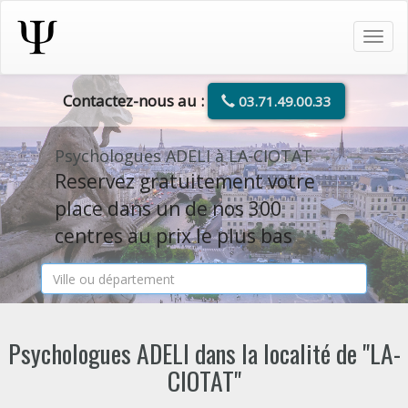
Tog
navi
Contactez-nous au :
03.71.49.00.33
Psychologues ADELI à LA-CIOTAT
Reservez gratuitement votre
place dans un de nos 300
centres au prix le plus bas
Psychologues ADELI dans la localité de "LA-
CIOTAT"