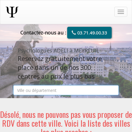
Tog
navi
Contactez-nous au :
03.71.49.00.33
Psychologues ADELI à MEYREUIL
Reservez gratuitement votre
place dans un de nos 300
centres au prix le plus bas
Désolé, nous ne pouvons pas vous proposer de
RDV dans cette ville. Voici la liste des villes
les plus proches :