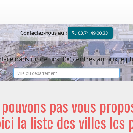
Contactez-nous au :
03.71.49.00.33
lace dans un de nos 300 centres au prix le pl
e pouvons pas vous propo
oici la liste des villes les