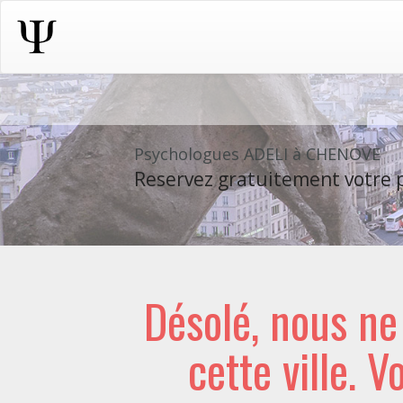
Psychologues ADELI à CHENOVE
Reservez gratuitement votre p
Désolé, nous n
cette ville. V