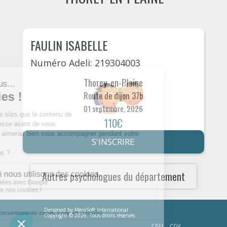
FAULIN ISABELLE
Numéro Adeli: 219304003
Thorey-en-Plaine
Route de dijon 37b
01 septembre, 2026
110€
S'INSCRIRE
Autres psychologues du département
Designed by
MecaSoft International
Copyright © 2026. Tous droits réservés
CGU
CGV