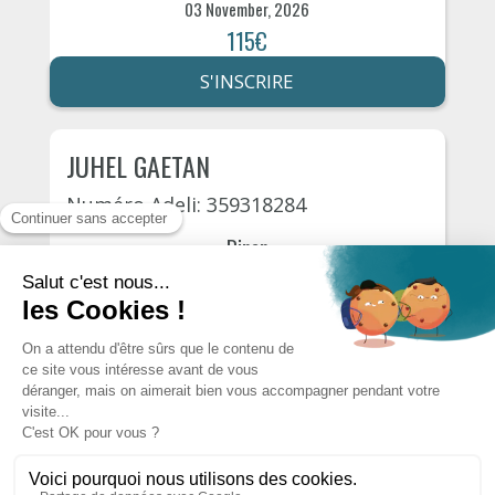
03 November, 2026
115€
S'INSCRIRE
JUHEL GAETAN
Numéro Adeli: 359318284
Dinan
Route de dinard 1
17 November, 2026
115€
S'INSCRIRE
AUTRES PSYCHOLOGUES DU
DÉPARTEMENT