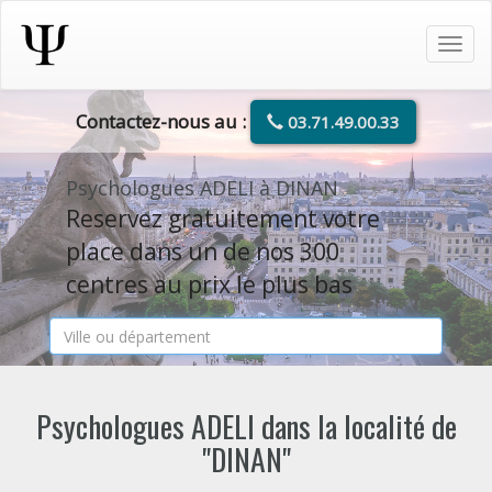
Tog
navi
Contactez-nous au :
03.71.49.00.33
Psychologues ADELI à DINAN
Reservez gratuitement votre
place dans un de nos 300
centres au prix le plus bas
Psychologues ADELI dans la localité de
"DINAN"