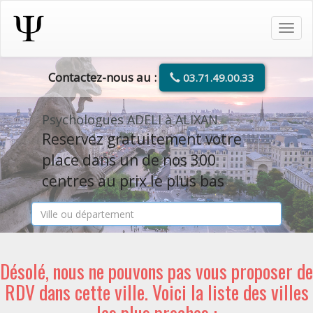
Tog
navi
Contactez-nous au :
03.71.49.00.33
Psychologues ADELI à ALIXAN
Reservez gratuitement votre
place dans un de nos 300
centres au prix le plus bas
Désolé, nous ne pouvons pas vous proposer de
RDV dans cette ville. Voici la liste des villes
les plus proches :