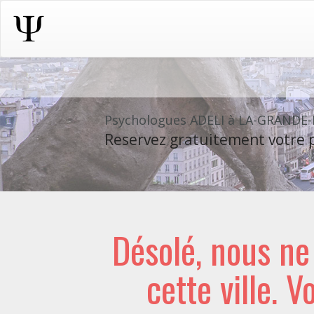
Psychologues ADELI à LA-GRAND
Reservez gratuitement votre p
Désolé, nous n
cette ville. V