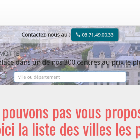
Contactez-nous au :
03.71.49.00.33
E-MOTTE
lace dans un de nos 300 centres au prix le pl
e pouvons pas vous propo
oici la liste des villes les