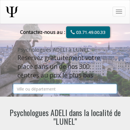
Tog
navi
Contactez-nous au :
03.71.49.00.33
Psychologues ADELI à LUNEL
Reservez gratuitement votre
place dans un de nos 300
centres au prix le plus bas
Psychologues ADELI dans la localité de
"LUNEL"