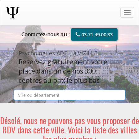
Tog
navi
Contactez-nous au :
03.71.49.00.33
Psychologues ADELI à VIZILLE
Reservez gratuitement votre
place dans un de nos 300
centres au prix le plus bas
Désolé, nous ne pouvons pas vous proposer de
RDV dans cette ville. Voici la liste des villes
les plus proches :