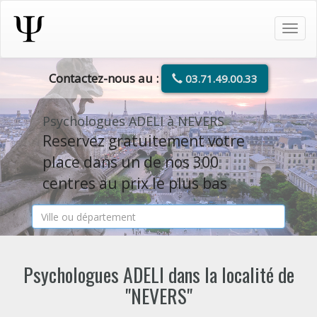
Tog
navi
Contactez-nous au :
03.71.49.00.33
Psychologues ADELI à NEVERS
Reservez gratuitement votre
place dans un de nos 300
centres au prix le plus bas
Psychologues ADELI dans la localité de
"NEVERS"