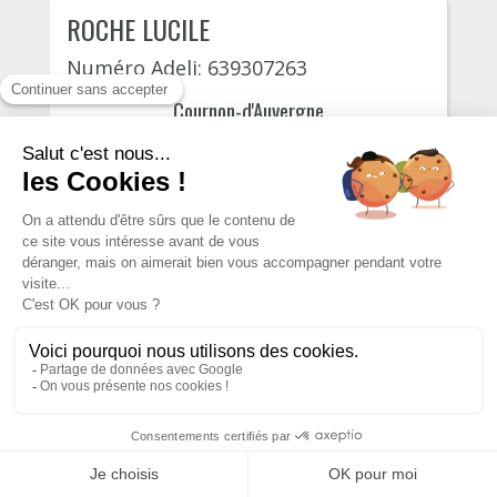
ROCHE LUCILE
Numéro Adeli: 639307263
Cournon-d'Auvergne
Avenue de la république 6 bis
13 October, 2026
105€
S'INSCRIRE
HADDOUCHE MERIEM
Numéro Adeli: 639304526
Riom
Rue de l'horloge 31
16 October, 2026