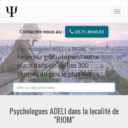
Tog
navi
Contactez-nous au :
03.71.49.00.33
Psychologues ADELI à RIOM
Reservez gratuitement votre
place dans un de nos 300
centres au prix le plus bas
Psychologues ADELI dans la localité de
"RIOM"