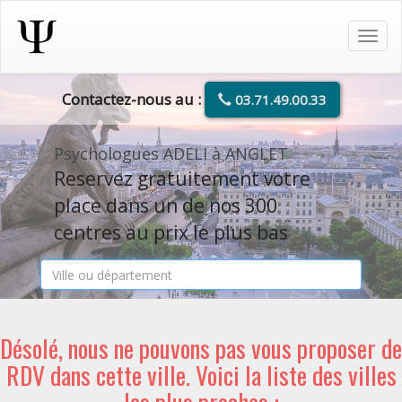
Tog
navi
Contactez-nous au :
03.71.49.00.33
Psychologues ADELI à ANGLET
Reservez gratuitement votre
place dans un de nos 300
centres au prix le plus bas
Désolé, nous ne pouvons pas vous proposer de
RDV dans cette ville. Voici la liste des villes
les plus proches :