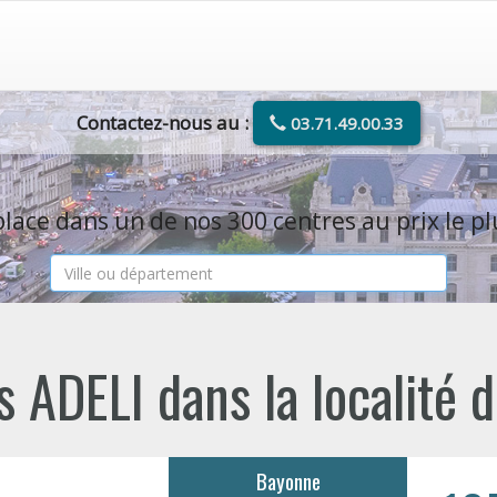
Contactez-nous au :
03.71.49.00.33
lace dans un de nos 300 centres au prix le pl
 ADELI dans la localité
Bayonne