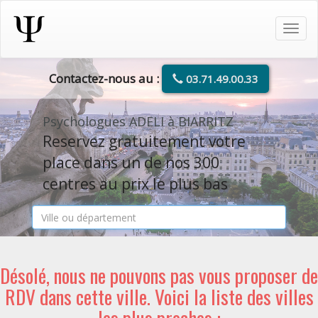
Tog
navi
Contactez-nous au :
03.71.49.00.33
Psychologues ADELI à BIARRITZ
Reservez gratuitement votre
place dans un de nos 300
centres au prix le plus bas
Désolé, nous ne pouvons pas vous proposer de
RDV dans cette ville. Voici la liste des villes
les plus proches :