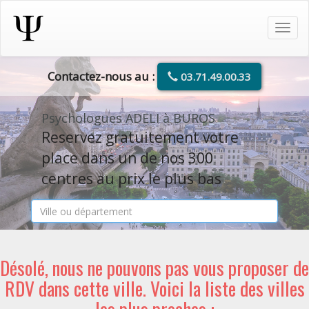
Tog
navi
Contactez-nous au :
03.71.49.00.33
Psychologues ADELI à BUROS
Reservez gratuitement votre
place dans un de nos 300
centres au prix le plus bas
Désolé, nous ne pouvons pas vous proposer de
RDV dans cette ville. Voici la liste des villes
les plus proches :