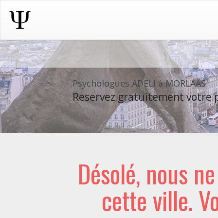
Psychologues ADELI à MORLAAS
Reservez gratuitement votre p
Désolé, nous n
cette ville. V