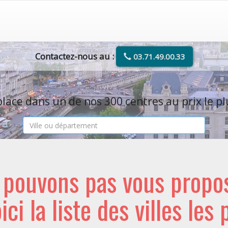
Contactez-nous au :
03.71.49.00.33
lace dans un de nos 300 centres au prix le pl
e pouvons pas vous propo
oici la liste des villes les