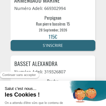
ARMENGAUD MARINE
Numéro Adeli: 669302994
Perpignan
Rue pierre bassères 15
28 September, 2026
115€
S'INSCRIRE
BASSET ALEXANDRA
Numéro Adeli: 319326807
Prades
Zone d'activité pradéenne
29 September, 2026
120€