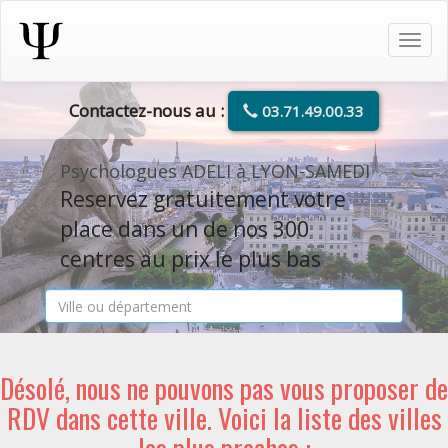
Tog
navi
Contactez-nous au :
03.71.49.00.33
Psychologues ADELI à LYON-SAMEDI
Reservez gratuitement votre
place dans un de nos 300
centres au prix le plus bas
Désolé, nous ne pouvons pas vous proposer de
RDV dans cette ville. Voici la liste des villes
les plus proches :