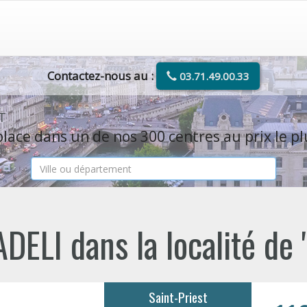
Contactez-nous au :
03.71.49.00.33
ST
lace dans un de nos 300 centres au prix le pl
DELI dans la localité de
Saint-Priest