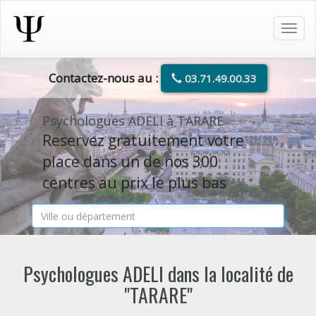
Tog
navi
Contactez-nous au :
03.71.49.00.33
Psychologues ADELI à TARARE
Reservez gratuitement votre
place dans un de nos 300
centres au prix le plus bas
Psychologues ADELI dans la localité de
"TARARE"