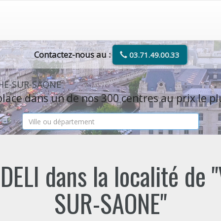
Contactez-nous au :
03.71.49.00.33
CHE-SUR-SAONE
lace dans un de nos 300 centres au prix le pl
DELI dans la localité de
SUR-SAONE"