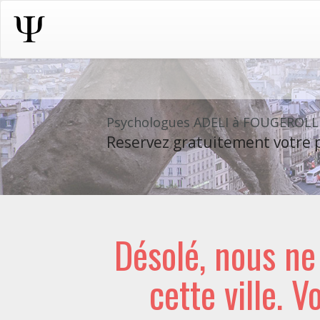
Psychologues ADELI à FOUGEROLL
Reservez gratuitement votre p
Désolé, nous n
cette ville. V