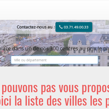
Contactez-nous au :
03.71.49.00.33
ES
lace dans un de nos 300 centres au prix le pl
e pouvons pas vous propo
oici la liste des villes les