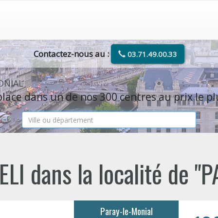
Contactez-nous au :
03.71.49.00.33
MONIAL
lace dans un de nos 300 centres au prix le pl
LI dans la localité de 
Paray-le-Monial