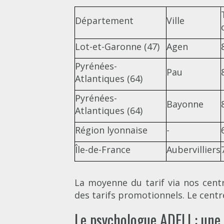
Département
Ville
Lot-et-Garonne (47)
Agen
Pyrénées-
Pau
Atlantiques (64)
Pyrénées-
Bayonne
Atlantiques (64)
Région lyonnaise
-
Île-de-France
Aubervilliers
La moyenne du tarif via nos cen
des tarifs promotionnels. Le centre
Le psychologue ADELI : une 