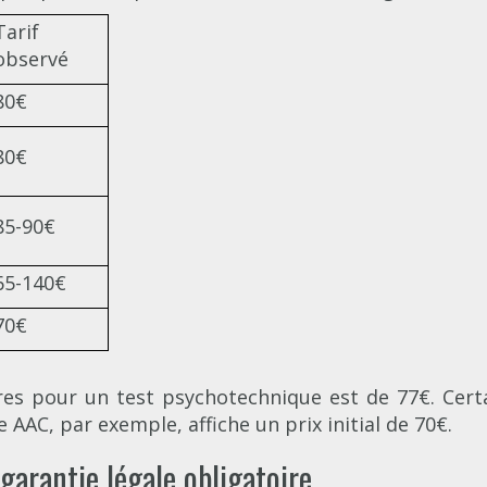
Tarif
observé
80€
80€
85-90€
65-140€
70€
tres pour un test psychotechnique est de 77€. Ce
 AAC, par exemple, affiche un prix initial de 70€.
garantie légale obligatoire