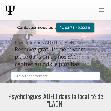
Tog
navi
Contactez-nous au :
03.71.49.00.33
Psychologues ADELI à LAON
Reservez gratuitement votre
place dans un de nos 300
centres au prix le plus bas
Psychologues ADELI dans la localité de
"LAON"