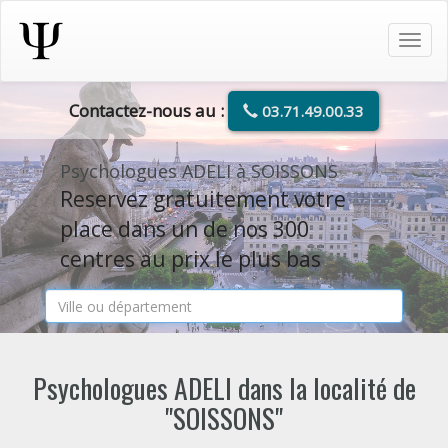
Tog
navi
Contactez-nous au :
03.71.49.00.33
Psychologues ADELI à SOISSONS
Reservez gratuitement votre
place dans un de nos 300
centres au prix le plus bas
Psychologues ADELI dans la localité de
"SOISSONS"