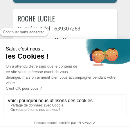
ROCHE LUCILE
Numéro Adeli: 639307263
Montluçon
Quai louis blanc 31/35
01 December, 2026
110€
S'INSCRIRE
AUTRES PSYCHOLOGUES DU
DÉPARTEMENT
Designed by
MecaSoft International
Copyright © 2026. Tous droits réservés