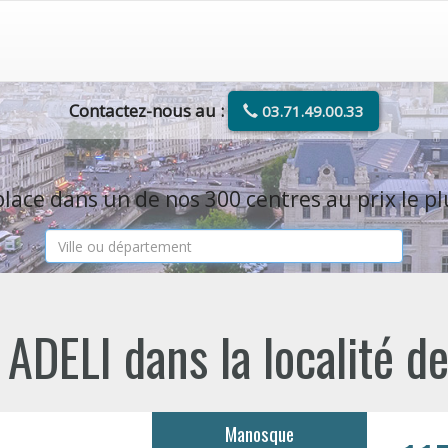
Contactez-nous au :
03.71.49.00.33
lace dans un de nos 300 centres au prix le pl
 ADELI dans la localité 
Manosque