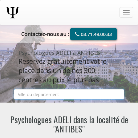
Tog
navi
Contactez-nous au :
03.71.49.00.33
Psychologues ADELI à ANTIBES
Reservez gratuitement votre
place dans un de nos 300
centres au prix le plus bas
Psychologues ADELI dans la localité de
"ANTIBES"