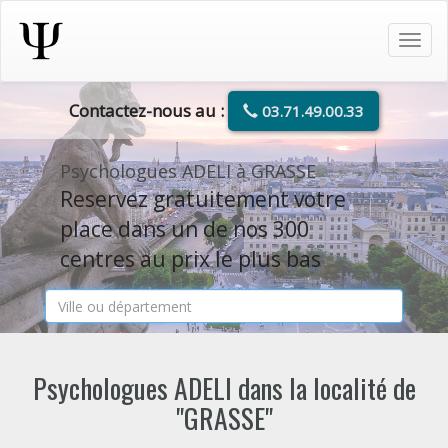
Tog
navi
Contactez-nous au :
03.71.49.00.33
Psychologues ADELI à GRASSE
Reservez gratuitement votre
place dans un de nos 300
centres au prix le plus bas
Psychologues ADELI dans la localité de
"GRASSE"