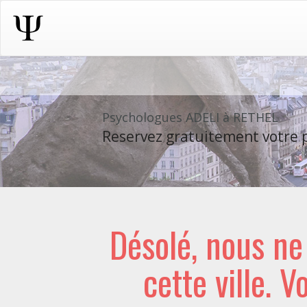
Psychologues ADELI à RETHEL
Reservez gratuitement votre p
Désolé, nous n
cette ville. V