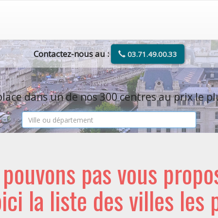
Contactez-nous au :
03.71.49.00.33
lace dans un de nos 300 centres au prix le pl
e pouvons pas vous propo
oici la liste des villes les