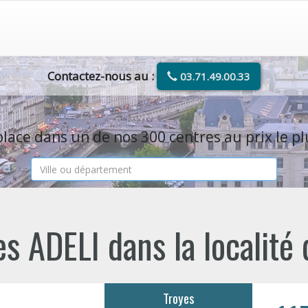
Contactez-nous au :
03.71.49.00.33
lace dans un de nos 300 centres au prix le pl
s ADELI dans la localité
Troyes