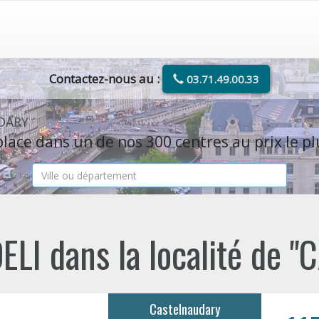
Contactez-nous au :
03.71.49.00.33
UDARY
lace dans un de nos 300 centres au prix le pl
ELI dans la localité de
Castelnaudary