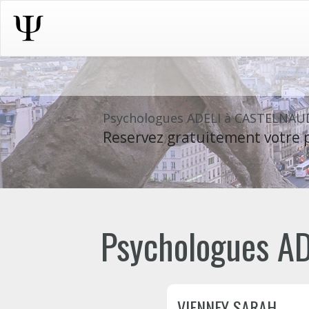
Psychologues ADELI à CASTELNA
Reservez gratuitement votre p
Psychologues AD
VIENNEY SARAH