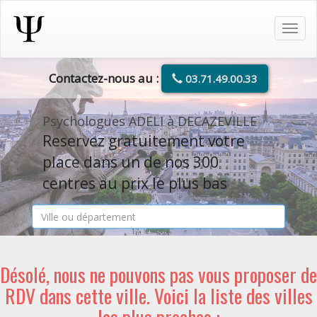
Tog
navi
Contactez-nous au :
03.71.49.00.33
Psychologues ADELI à DECAZEVILLE
Reservez gratuitement votre
place dans un de nos 300
centres au prix le plus bas
Désolé, nous ne pouvons pas vous proposer de
RDV dans cette ville. Voici la liste des villes
les plus proches :