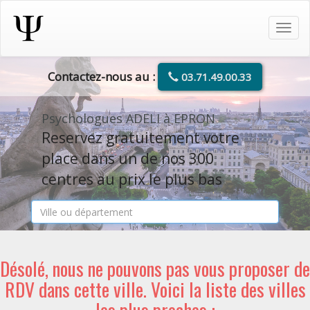
Tog
navi
Contactez-nous au :
03.71.49.00.33
Psychologues ADELI à EPRON
Reservez gratuitement votre
place dans un de nos 300
centres au prix le plus bas
Désolé, nous ne pouvons pas vous proposer de
RDV dans cette ville. Voici la liste des villes
les plus proches :