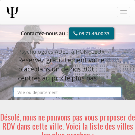
Tog
navi
Contactez-nous au :
03.71.49.00.33
Psychologues ADELI à HONFLEUR
Reservez gratuitement votre
place dans un de nos 300
centres au prix le plus bas
Désolé, nous ne pouvons pas vous proposer de
RDV dans cette ville. Voici la liste des villes
les plus proches :