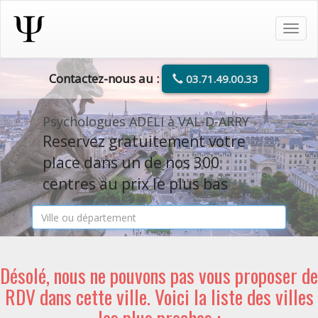
Tog
navi
Contactez-nous au :
03.71.49.00.33
Psychologues ADELI à VAL-D-ARRY
Reservez gratuitement votre
place dans un de nos 300
centres au prix le plus bas
Désolé, nous ne pouvons pas vous proposer de
RDV dans cette ville. Voici la liste des villes
les plus proches :