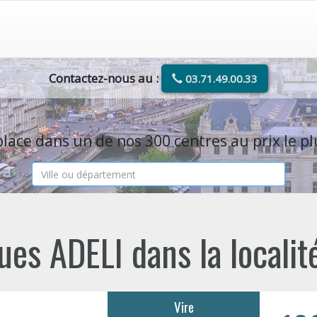
Contactez-nous au :
03.71.49.00.33
lace dans un de nos 300 centres au prix le pl
es ADELI dans la localit
Vire