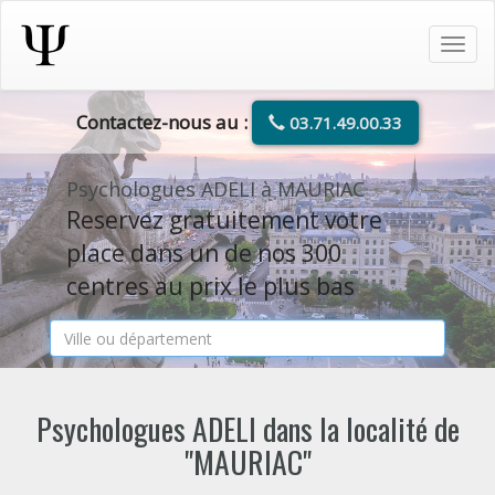
Tog
navi
Contactez-nous au :
03.71.49.00.33
Psychologues ADELI à MAURIAC
Reservez gratuitement votre
place dans un de nos 300
centres au prix le plus bas
Psychologues ADELI dans la localité de
"MAURIAC"