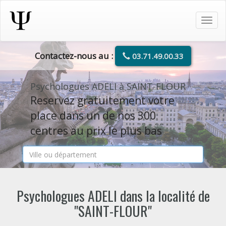
Tog
navi
Contactez-nous au :
03.71.49.00.33
Psychologues ADELI à SAINT-FLOUR
Reservez gratuitement votre
place dans un de nos 300
centres au prix le plus bas
Psychologues ADELI dans la localité de
"SAINT-FLOUR"