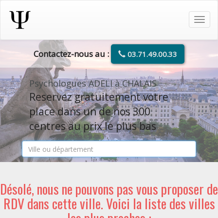
Tog
navi
Contactez-nous au :
03.71.49.00.33
Psychologues ADELI à CHALAIS
Reservez gratuitement votre
place dans un de nos 300
centres au prix le plus bas
Désolé, nous ne pouvons pas vous proposer de
RDV dans cette ville. Voici la liste des villes
les plus proches :