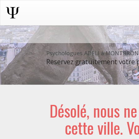
Psychologues ADELI à MONTBRON
Reservez gratuitement votre p
Désolé, nous n
cette ville. V