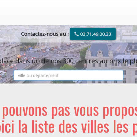
Contactez-nous au :
03.71.49.00.33
lace dans un de nos 300 centres au prix le pl
e pouvons pas vous propo
oici la liste des villes les