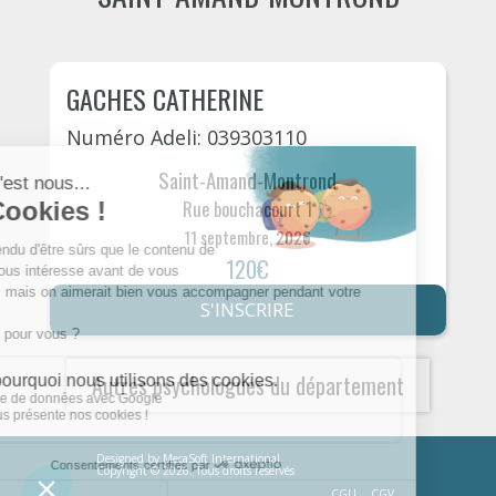
GACHES CATHERINE
Numéro Adeli: 039303110
Saint-Amand-Montrond
Rue bouchacourt 1
11 septembre, 2026
120€
S'INSCRIRE
Autres psychologues du département
Designed by
MecaSoft International
Copyright © 2026. Tous droits réservés
CGU
CGV