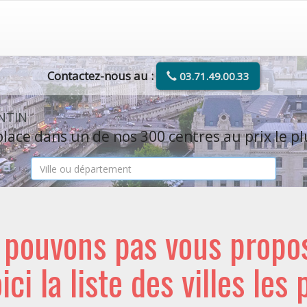
Contactez-nous au :
03.71.49.00.33
ENTIN
lace dans un de nos 300 centres au prix le pl
e pouvons pas vous propo
oici la liste des villes les